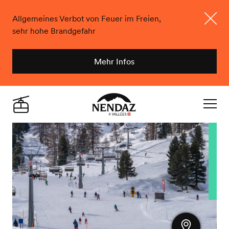
Allgemeines Verbot von Feuer im Freien,
sehr hohe Brandgefahr
Schlie
Mehr Infos
Nendaz
Live
Navigat