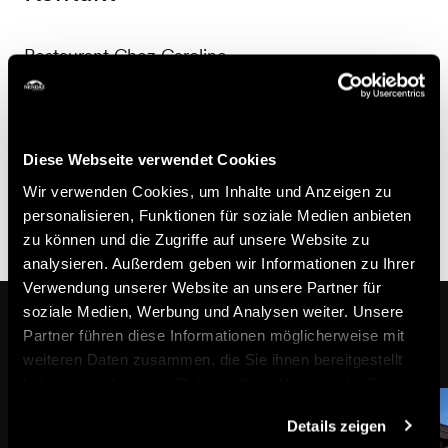
Restaurant Chez Caroline
Route de Siviez 55
1997 Siviez
+41 27 288 13 03
Diese Webseite verwendet Cookies
info@chezcaroline.ch
Wir verwenden Cookies, um Inhalte und Anzeigen zu
personalisieren, Funktionen für soziale Medien anbieten
zu können und die Zugriffe auf unsere Website zu
analysieren. Außerdem geben wir Informationen zu Ihrer
Verwendung unserer Website an unsere Partner für
soziale Medien, Werbung und Analysen weiter. Unsere
Das könnte Sie auch interessieren
Partner führen diese Informationen möglicherweise mit
weiteren Daten zusammen, die Sie ihnen bereitgestellt
haben oder die sie im Rahmen Ihrer Nutzung der Dienste
gesammelt haben.
Details zeigen