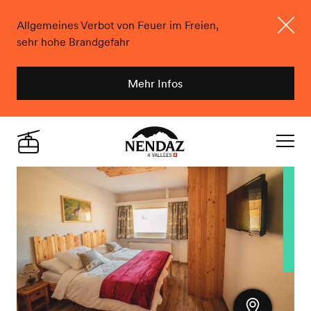
Allgemeines Verbot von Feuer im Freien,
sehr hohe Brandgefahr
Schlie
Mehr Infos
Nendaz
Live
Navigat