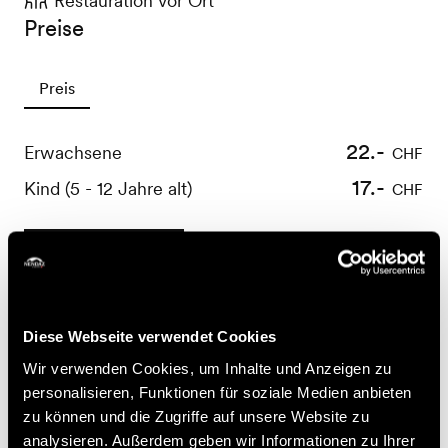
Restauration vor Ort
Preise
Preis
22.-
Erwachsene
CHF
17.-
Kind (5 - 12 Jahre alt)
CHF
Buchen
Nützliche Informationen
Diese Webseite verwendet Cookies
- Anmeldung obligatorisch bis am Vorabend um 16:00
Wir verwenden Cookies, um Inhalte und Anzeigen zu
Uhr
personalisieren, Funktionen für soziale Medien anbieten
- Warme Kleidung
zu können und die Zugriffe auf unsere Website zu
- 4x4-Fahrzeug empfohlen
analysieren. Außerdem geben wir Informationen zu Ihrer