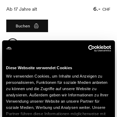
6.-
Ab 17 Jahre alt
CHF
Buchen
Nützliche Informationen
- Anmeldung obligatorisch bis am Vorabend um 16:00
Uhr
Diese Webseite verwendet Cookies
- Private Führung mit Yvette Martignoni auf Anfrage
möglich
Wir verwenden Cookies, um Inhalte und Anzeigen zu
- Für Fragen zur Stornierung oder Änderung einer
personalisieren, Funktionen für soziale Medien anbieten
Buchung verweisen wir Sie auf die Allgemeinen
zu können und die Zugriffe auf unsere Website zu
Geschäftsbedingungen von Nendaz Tourisme, die sich
analysieren. Außerdem geben wir Informationen zu Ihrer
auf https://shop.nendaz.ch finden
Verwendung unserer Website an unsere Partner für
soziale Medien, Werbung und Analysen weiter. Unsere
Partner führen diese Informationen möglicherweise mit