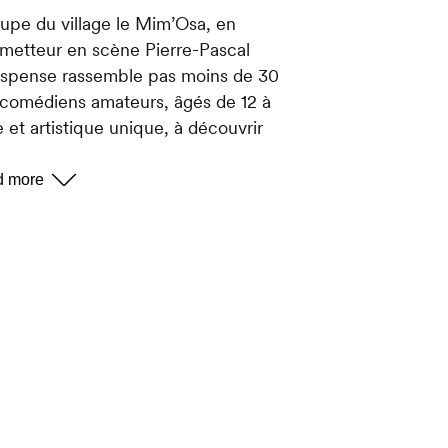
oupe du village le Mim’Osa, en
t metteur en scène Pierre-Pascal
spense rassemble pas moins de 30
 comédiens amateurs, âgés de 12 à
et artistique unique, à découvrir
s un décor naturel spectaculaire.
on dramatique, le spectacle s’ancre
es habitants, ses mythes et ses défis
authentique et vibrante, accessible à
ar Pierre-Pascal Nanchen
lliez
ment… là où tout commence.