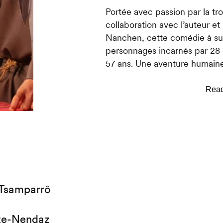
Portée avec passion par la tr
collaboration avec l’auteur e
Nanchen, cette comédie à su
personnages incarnés par 28
57 ans. Une aventure humaine 
lors de 11 représentations dan
Entre humour, poésie et tensi
dans l’âme de la montagne : s
d’aujourd’hui. Une immersion 
tous les publics.
Comédie tout public écrite p
Création musicale : Laurent Fi
 Tsamparrô
Venez vivre le théâtre autre
te-Nendaz