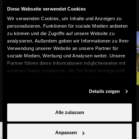
Auf dem Weg
Diese Webseite verwendet Cookies
Wir verwenden Cookies, um Inhalte und Anzeigen zu
personalisieren, Funktionen für soziale Medien anbieten
zu können und die Zugriffe auf unsere Website zu
analysieren. Außerdem geben wir Informationen zu Ihrer
Verwendung unserer Website an unsere Partner für
soziale Medien, Werbung und Analysen weiter. Unsere
Partner führen diese Informationen möglicherweise mit
weiteren Daten zusammen, die Sie ihnen bereitgestellt
haben oder die sie im Rahmen Ihrer Nutzung der Dienste
gesammelt haben.
Haute-Nendaz (Station)
Kapelle von Bleusy
Details zeigen
Stadt & Dorf
Architektur &
Sehenswürdigkeiten
Alle zulassen
Anpassen