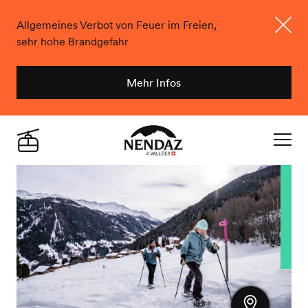
Allgemeines Verbot von Feuer im Freien,
sehr hohe Brandgefahr
Schlie
Mehr Infos
Nendaz
Live
Navigat